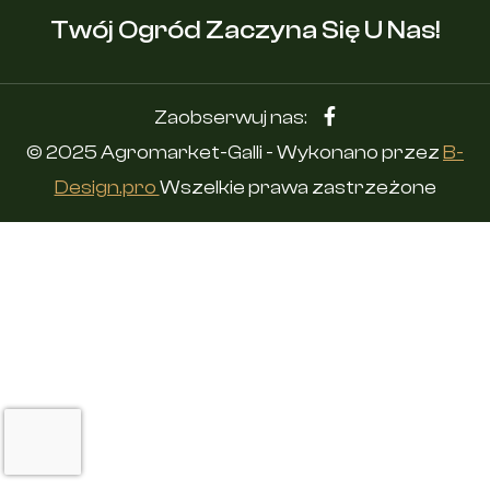
Twój Ogród Zaczyna Się U Nas!
Zaobserwuj nas:
© 2025 Agromarket-Galli - Wykonano przez
B-
Design.pro
Wszelkie prawa zastrzeżone