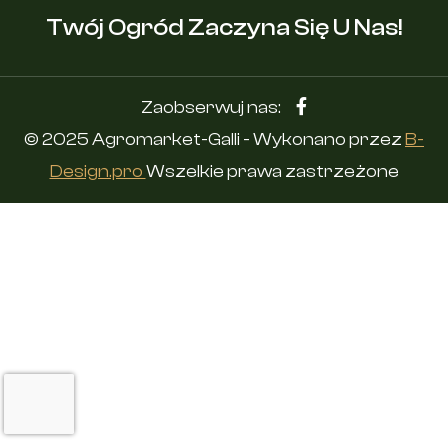
Twój Ogród Zaczyna Się U Nas!
Zaobserwuj nas:
© 2025 Agromarket-Galli - Wykonano przez
B-
Design.pro
Wszelkie prawa zastrzeżone