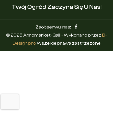
Twój Ogród Zaczyna Się U Nas!
Zaobserwuj nas:
© 2025 Agromarket-Galli - Wykonano przez
B-
Design.pro
Wszelkie prawa zastrzeżone